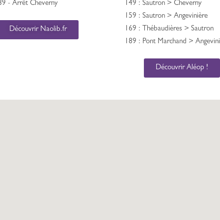
89 - Arrêt Cheverny
149 : Sautron > Cheverny
159 : Sautron > Angevinière
169 : Thébaudières > Sautron
Découvrir Naolib.fr
189 : Pont Marchand > Angevini
Découvrir Aléop !